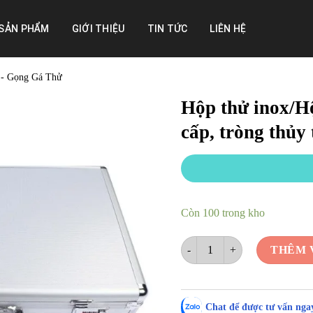
SẢN PHẨM
GIỚI THIỆU
TIN TỨC
LIÊN HỆ
 - Gọng Gá Thử
Hộp thử inox/H
cấp, tròng thủy
Còn 100 trong kho
Hộp thử inox/Hộp thử mắt vành
THÊM 
Chat để được tư vấn ngay