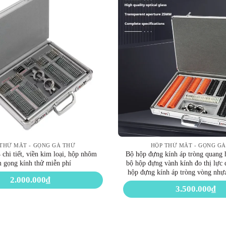
THỬ MẮT - GỌNG GÁ THỬ
HỘP THỬ MẮT - GỌNG G
chi tiết, viền kim loại, hộp nhôm
Bộ hộp đựng kính áp tròng quang 
 gọng kính thử miễn phí
bộ hộp đựng vành kính đo thị lực 
hộp đựng kính áp tròng vòng nhự
2.000.000
₫
3.500.000
₫