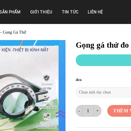
SẢN PHẨM
GIỚI THIỆU
TIN TỨC
LIÊN HỆ
 - Gọng Gá Thử
Gọng gá thử đo 
đen
Gọng gá thử đo kiểm tra thị lự
THÊM 