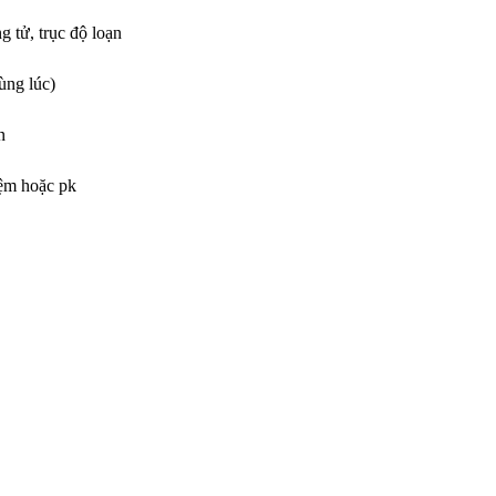
 tử, trục độ loạn
ùng lúc)
n
iệm hoặc pk