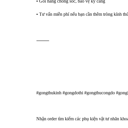
• Gói hàng chống sốc, bảo vệ kỹ càng
• Tư vấn miễn phí nếu bạn cần thêm tròng kính th
⸻
#gongthukinh #gongdothi #gongthucongdo #gon
Nhận order tìm kiếm các phụ kiện vật tư nhãn kho