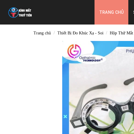
Skip
to
TRANG CHỦ
content
/
/
Trang chủ
Thiết Bị Đo Khúc Xạ - Soi
Hộp Thử Mắt