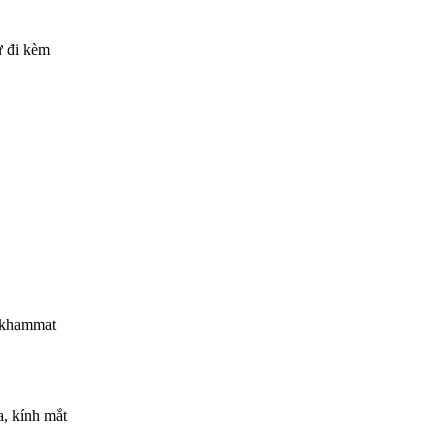
ử đi kèm
gkhammat
a, kính mắt