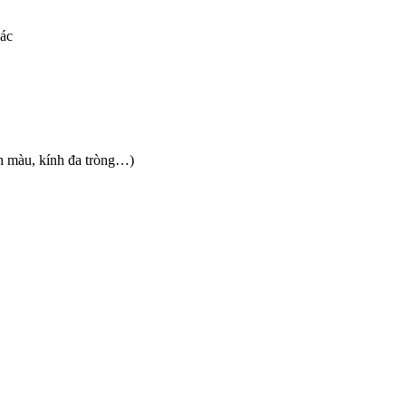
xác
nh màu, kính đa tròng…)