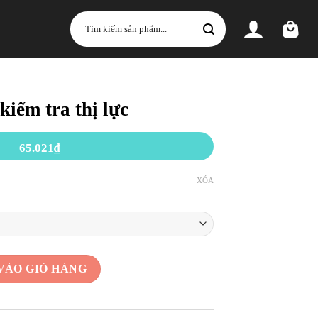
Tìm
kiếm:
kiểm tra thị lực
65.021
₫
XÓA
c số lượng
VÀO GIỎ HÀNG