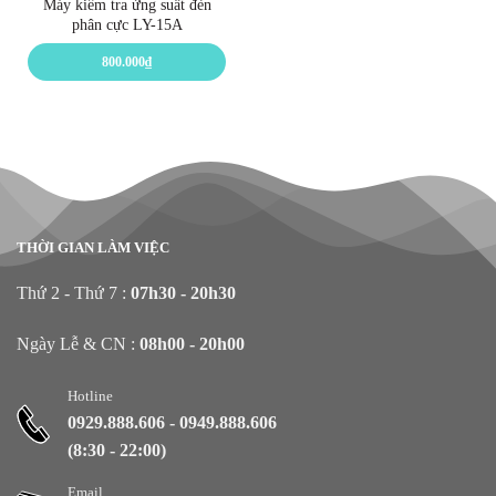
Máy kiểm tra ứng suất đèn
phân cực LY-15A
800.000
₫
THỜI GIAN LÀM VIỆC
Thứ 2 - Thứ 7 :
07h30 - 20h30
Ngày Lễ & CN :
08h00 - 20h00
Hotline
0929.888.606
-
0949.888.606
(8:30 - 22:00)
Email