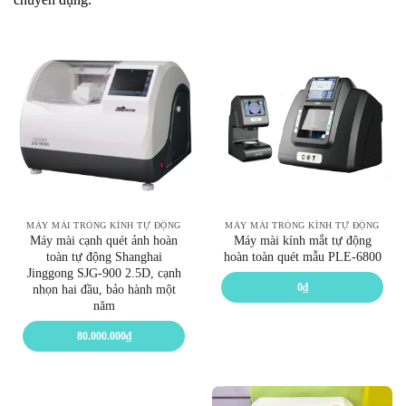
MÁY MÀI TRÒNG KÍNH TỰ ĐỘNG
MÁY MÀI TRÒNG KÍNH TỰ ĐỘNG
Máy mài cạnh quét ảnh hoàn
Máy mài kính mắt tự động
toàn tự động Shanghai
hoàn toàn quét mẫu PLE-6800
Jinggong SJG-900 2.5D, cạnh
0
₫
nhọn hai đầu, bảo hành một
năm
80.000.000
₫