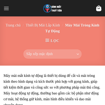
Skip
to
content
Trang chủ
/
Thiết Bị Mài Lắp Kính
/
Máy Mài Tròng Kính
Tự Động
LỌC
Máy mài mắt kính tự động là thiết bị dùng để cắt và mài tròng
kính theo hình dạng và kích thước phù hợp với gọng kính, giúp
tiết kiệm thời gian và công sức so với phương pháp mài thủ công.
Máy hoạt động tự động, thường bao gồm các bộ phận như động
cơ mài, hệ thống giữ kính, màn hình điều khiển và dao mài
chuyên dụng.