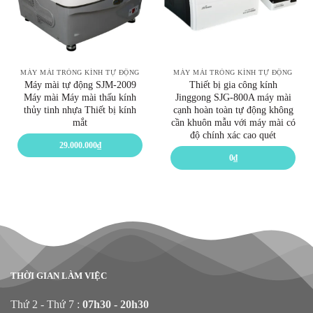
MÁY MÀI TRÒNG KÍNH TỰ ĐỘNG
MÁY MÀI TRÒNG KÍNH TỰ ĐỘNG
Máy mài tự động SJM-2009
Thiết bị gia công kính
Máy mài Máy mài thấu kính
Jinggong SJG-800A máy mài
thủy tinh nhựa Thiết bị kính
cạnh hoàn toàn tự động không
mắt
cần khuôn mẫu với máy mài có
độ chính xác cao quét
29.000.000
₫
0
₫
THỜI GIAN LÀM VIỆC
Thứ 2 - Thứ 7 :
07h30 - 20h30