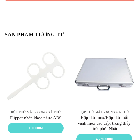
SẢN PHẨM TƯƠNG TỰ
HỘP THỬ MẮT - GỌNG GÁ THỬ
HỘP THỬ MẮT - GỌNG GÁ THỬ
Hộp thử inox/Hộp thử mắt
Flipper nhãn khoa nhựa ABS
vành inox cao cấp, tròng thủy
150.000
₫
tinh phôi Nhật
4.750.000
₫