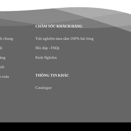
CHĂM SÓC KHÁCH HÀNG
ch chung
Trải nghiệm mua sắm 100% hài lòng
ật
Hỏi đáp - FAQs
hàng
Kinh Nghiệm
ành
THÔNG TIN KHÁC
h toán
Catalogue