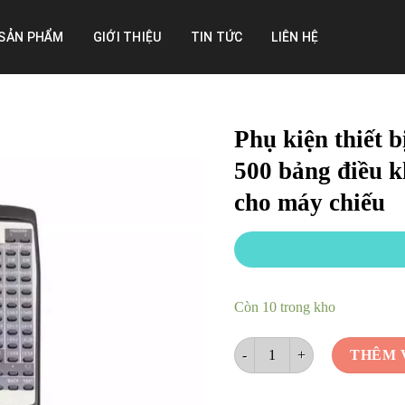
SẢN PHẨM
GIỚI THIỆU
TIN TỨC
LIÊN HỆ
Phụ kiện thiết 
500 bảng điều k
cho máy chiếu
Còn 10 trong kho
Phụ kiện thiết bị kính cho má
THÊM 