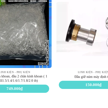
LINH KIỆN - PHỤ KIỆN
LINH KIỆN - PHỤ KIỆ
 khoan, đầu 2 chân kính khoan ( 1
Đầu giữ núm máy định 
ll1.5/1.4/1.6/1.7/1.8/2.0 ib)
150.000
₫
749.000
₫