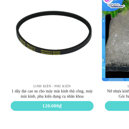
LINH KIỆN - PHỤ KIỆN
1 dây đai cao su cho máy mài kính thủ công, máy
Nở nhựa kính
mài kính, phụ kiện dụng cụ nhãn khoa
Gói fu
120.000
₫