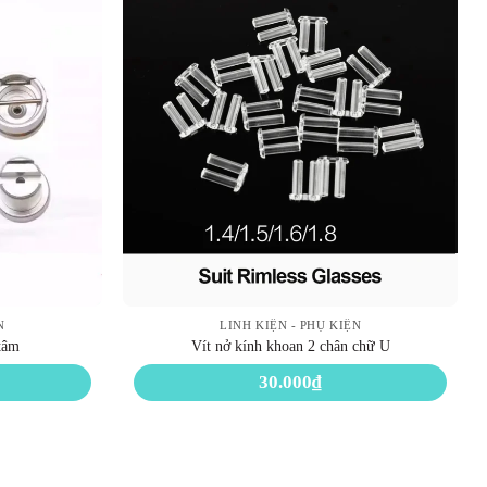
N
LINH KIỆN - PHỤ KIỆN
tâm
Vít nở kính khoan 2 chân chữ U
30.000
₫