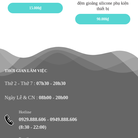
đệm gioăng silicone phụ kiện
15.000
₫
thiết bị
90.000
₫
THỜI GIAN LÀM VIỆC
Thứ 2 - Thứ 7 :
07h30 - 20h30
Ngày Lễ & CN :
08h00 - 20h00
Hotline
0929.888.606
-
0949.888.606
(8:30 - 22:00)