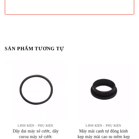
SẢN PHẨM TƯƠNG TỰ
LINH KIỆN - PHỤ KIỆN
LINH KIỆN - PHỤ KIỆN
Dây đai máy xẻ cước, dây
Máy mài cạnh tự động kính
curoa máy xẻ cước
kẹp máy mài cao su mềm kẹp