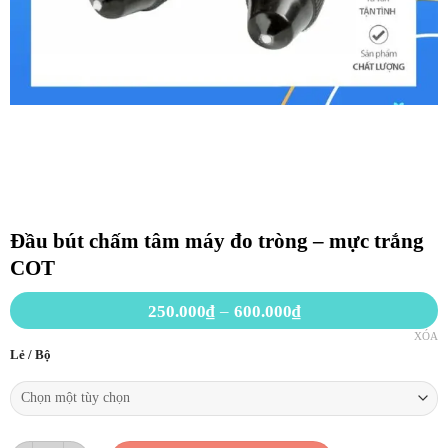
Đầu bút chấm tâm máy đo tròng – mực trắng
COT
Khoảng
250.000
₫
–
600.000
₫
giá:
XÓA
từ
Lẻ / Bộ
250.000₫
đến
600.000₫