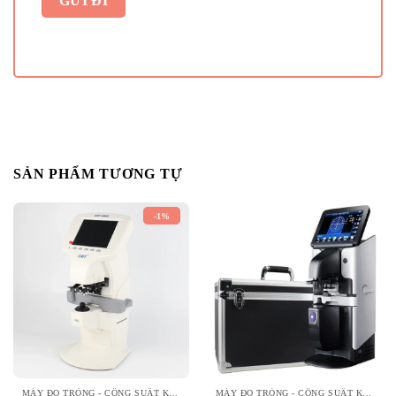
SẢN PHẨM TƯƠNG TỰ
-1%
MÁY ĐO TRÒNG - CÔNG SUẤT KÍNH
MÁY ĐO TRÒNG - CÔNG SUẤT KÍNH