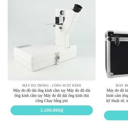
MÁY ĐO TRÒNG - CÔNG SUẤT KÍNH
MÁY ĐO
Máy đo độ dài ống kính cầm tay Máy đo độ dài
Máy đo độ k
ống kính cầm tay Máy đo độ dài ống kính thủ
hình cảm ứn
công Chạy bằng pin
kỹ thuật số,
2.200.000
₫