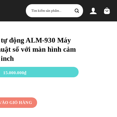
Tìm
kiếm:
h tự động ALM-930 Máy
huật số với màn hình cảm
 inch
15.000.000
₫
0 Máy đo độ kính kỹ thuật số với màn hình cảm ứng 5,7, 7,0, 8,0 inch s
VÀO GIỎ HÀNG