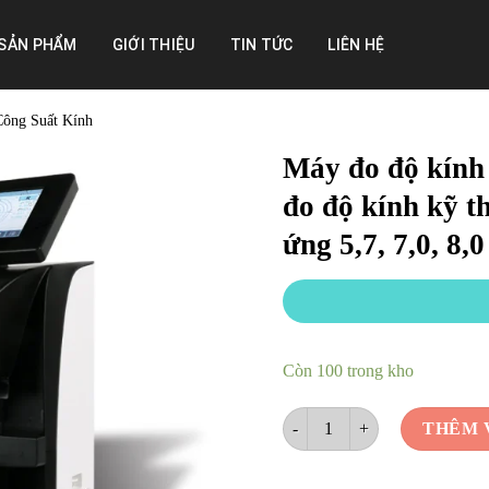
SẢN PHẨM
GIỚI THIỆU
TIN TỨC
LIÊN HỆ
Công Suất Kính
Máy đo độ kín
đo độ kính kỹ t
ứng 5,7, 7,0, 8,0
Còn 100 trong kho
Máy đo độ kính tự động ALM-93
THÊM 