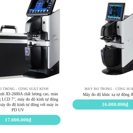
 TRÒNG - CÔNG SUẤT KÍNH
MÁY ĐO TRÒNG - CÔNG SU
ính JD-2600A chất lượng cao, màn
Máy đo độ khúc xạ tự động 
g LCD 7”, máy đo độ kính tự động
16.000.000
₫
 máy đo độ kính tự động với máy in
PD UV
17.000.000
₫