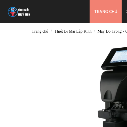
Skip
to
TRANG CHỦ
content
/
/
Trang chủ
Thiết Bị Mài Lắp Kính
Máy Đo Tròng - 