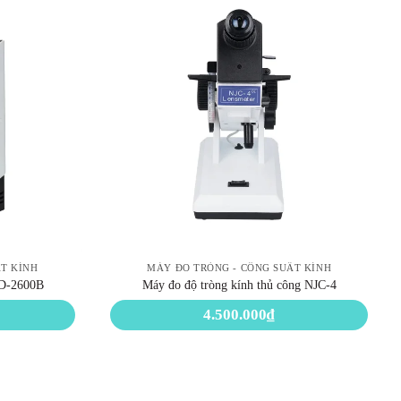
ẤT KÍNH
MÁY ĐO TRÒNG - CÔNG SUẤT KÍNH
JD-2600B
Máy đo độ tròng kính thủ công NJC-4
4.500.000
₫