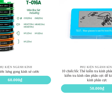
HỤ KIỆN NGÀNH KÍNH
PHỤ KIỆN NGÀNH KÍ
10 chiếc/lốc Thẻ kiểm tra kính phâ
ước lưng gọng kính xẻ cước
kiểm tra kính râm phân cực để ki
60.000
₫
kính phân cực
50.000
₫