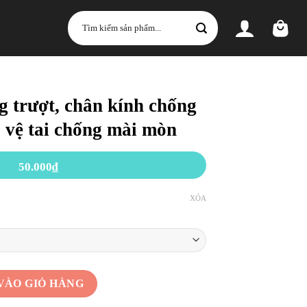
Tìm
kiếm:
 trượt, chân kính chống
 vệ tai chống mài mòn
50.000
₫
XÓA
ính chống trượt, màng bảo vệ tai chống mài mòn số lượng
VÀO GIỎ HÀNG