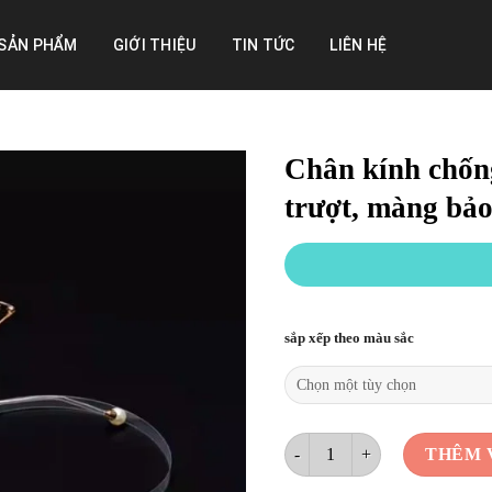
SẢN PHẨM
GIỚI THIỆU
TIN TỨC
LIÊN HỆ
Chân kính chống
trượt, màng bảo
sắp xếp theo màu sắc
Chân kính chống trượt, chân k
THÊM 