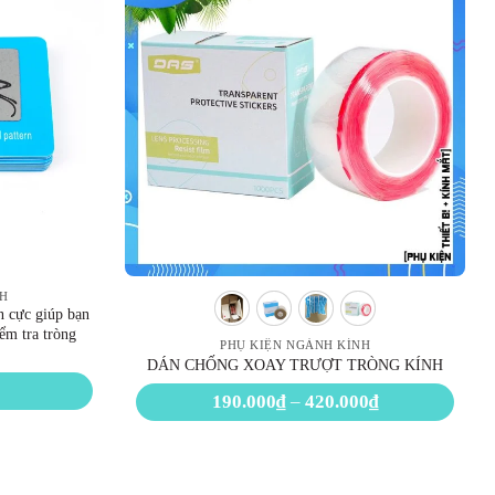
NH
n cực giúp bạn
ểm tra tròng
PHỤ KIỆN NGÀNH KÍNH
DÁN CHỐNG XOAY TRƯỢT TRÒNG KÍNH
Khoảng
190.000
₫
–
420.000
₫
giá:
từ
190.000₫
đến