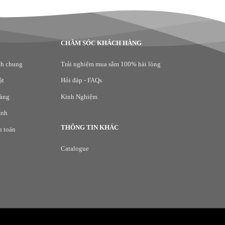
420.000₫
CHĂM SÓC KHÁCH HÀNG
ch chung
Trải nghiệm mua sắm 100% hài lòng
ật
Hỏi đáp - FAQs
hàng
Kinh Nghiệm
ành
THÔNG TIN KHÁC
h toán
Catalogue