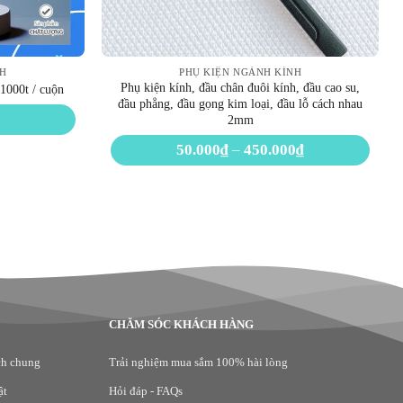
NH
PHỤ KIỆN NGÀNH KÍNH
Phụ kiện kính, đầu chân đuôi kính, đầu cao su,
1000t / cuộn
đầu phẳng, đầu gọng kim loại, đầu lỗ cách nhau
2mm
Khoảng
50.000
₫
–
450.000
₫
giá:
từ
50.000₫
đến
450.000₫
CHĂM SÓC KHÁCH HÀNG
ch chung
Trải nghiệm mua sắm 100% hài lòng
ật
Hỏi đáp - FAQs