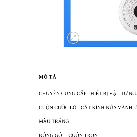
MÔ TẢ
CHUYÊN CUNG CẤP THIẾT BỊ VẬT TƯ N
CUỘN CƯỚC LÓT CẮT KÍNH NỬA VÀNH sử dụng đệm
MÀU TRẮNG
ĐÓNG GÓI 1 CUỘN TRÒN