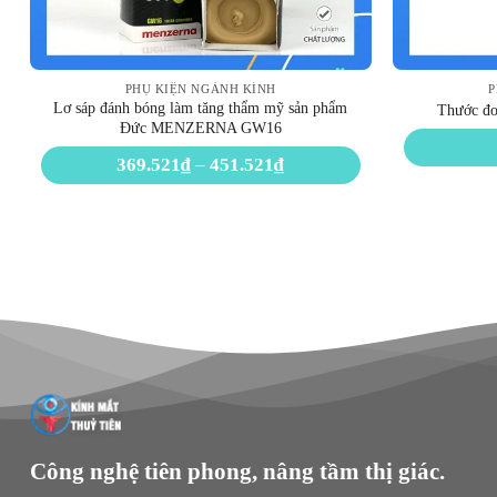
PHỤ KIỆN NGÀNH KÍNH
P
Lơ sáp đánh bóng làm tăng thẩm mỹ sản phẩm
Thước đo
Đức MENZERNA GW16
Khoảng
369.521
₫
–
451.521
₫
giá:
từ
369.521₫
đến
451.521₫
Công nghệ tiên phong, nâng tầm thị giác.