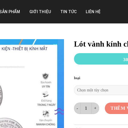
SẢN PHẨM
GIỚI THIỆU
TIN TỨC
LIÊN HỆ
Lót vành kính c
30
loại
Lót vành kính chống mài hụt t
THÊM 