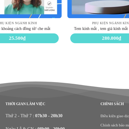
HỤ KIỆN NGÀNH KÍNH
PHỤ KIỆN NGÀNH KÍ
 khoảng cách đồng tử/ che mắt
Tem kính mắt , tem giá kính mắt 
25.500
₫
280.000
₫
THỜI GIAN LÀM VIỆC
CHÍNH SÁCH
Thứ 2 - Thứ 7 :
07h30 - 20h30
Điều kiện giao dị
Chính sách bảo m
Ngày Lễ & CN :
08h00 - 20h00