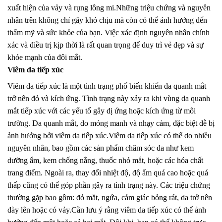
xuất hiện của vảy và rụng lông mi.Những triệu chứng và nguyên
nhân trên không chỉ gây khó chịu mà còn có thể ảnh hưởng đến
thẩm mỹ và sức khỏe của bạn. Việc xác định nguyên nhân chính
xác và điều trị kịp thời là rất quan trọng để duy trì vẻ đẹp và sự
khỏe mạnh của đôi mắt.
Viêm da tiếp xúc
Viêm da tiếp xúc là một tình trạng phổ biến khiến da quanh mắt
trở nên đỏ và kích ứng. Tình trạng này xảy ra khi vùng da quanh
mắt tiếp xúc với các yếu tố gây dị ứng hoặc kích ứng từ môi
trường. Da quanh mắt, do mỏng manh và nhạy cảm, đặc biệt dễ bị
ảnh hưởng bởi viêm da tiếp xúc.Viêm da tiếp xúc có thể do nhiều
nguyên nhân, bao gồm các sản phẩm chăm sóc da như kem
dưỡng ẩm, kem chống nắng, thuốc nhỏ mắt, hoặc các hóa chất
trang điểm. Ngoài ra, thay đổi nhiệt độ, độ ẩm quá cao hoặc quá
thấp cũng có thể góp phần gây ra tình trạng này. Các triệu chứng
thường gặp bao gồm: đỏ mắt, ngứa, cảm giác bỏng rát, da trở nên
dày lên hoặc có vảy.Cần lưu ý rằng viêm da tiếp xúc có thể ảnh