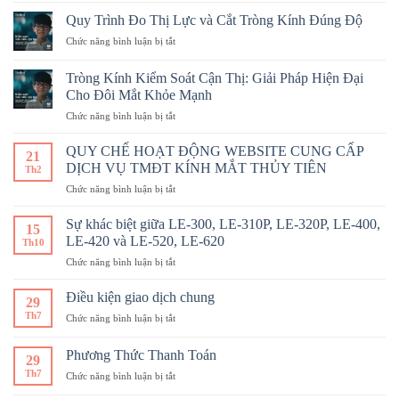
trình
thủ
Quy Trình Đo Thị Lực và Cắt Tròng Kính Đúng Độ
mài
công
ở
Chức năng bình luận bị tắt
lắp
bằng
Quy
kính
tay
Trình
bằng
Tròng Kính Kiểm Soát Cận Thị: Giải Pháp Hiện Đại
Đo
máy
Cho Đôi Mắt Khỏe Mạnh
Thị
mài
ở
Chức năng bình luận bị tắt
Lực
tròng
Tròng
và
kính
Kính
Cắt
QUY CHẾ HOẠT ĐỘNG WEBSITE CUNG CẤP
tự
21
Kiểm
Tròng
động
DỊCH VỤ TMĐT KÍNH MẮT THỦY TIÊN
Th2
Soát
Kính
ở
Chức năng bình luận bị tắt
Cận
Đúng
QUY
Thị:
Độ
CHẾ
Giải
Sự khác biệt giữa LE-300, LE-310P, LE-320P, LE-400,
15
HOẠT
Pháp
LE-420 và LE-520, LE-620
Th10
ĐỘNG WEBSITE
Hiện
ở
Chức năng bình luận bị tắt
CUNG
Đại
Sự
CẤP
Cho
khác
DỊCH
Điều kiện giao dịch chung
Đôi
29
biệt
VỤ
Mắt
Th7
ở
Chức năng bình luận bị tắt
giữa
TMĐT
Khỏe
Điều
LE-
KÍNH
Mạnh
kiện
300,
Phương Thức Thanh Toán
MẮT
29
giao
LE-
THỦY
Th7
ở
Chức năng bình luận bị tắt
dịch
310P,
TIÊN
Phương
chung
LE-