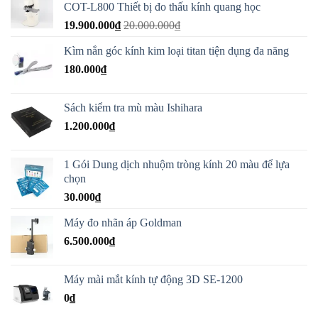
COT-L800 Thiết bị đo thấu kính quang học
19.900.000
₫
20.000.000
₫
Kìm nắn góc kính kim loại titan tiện dụng đa năng
180.000
₫
Sách kiểm tra mù màu Ishihara
1.200.000
₫
1 Gói Dung dịch nhuộm tròng kính 20 màu để lựa
chọn
30.000
₫
Máy đo nhãn áp Goldman
6.500.000
₫
Máy mài mắt kính tự động 3D SE-1200
0
₫