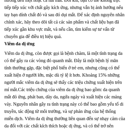
hưởng đến một hoặc cả hai mắt. Đôi khi, bạn có thể không trực
tiếp tiếp xúc với chất gây kích ứng, nhưng vẫn bị ảnh hưởng nếu
tay bạn dính chất đó và sau đó dụi mắt. Để xác định nguyên nhân
chính xác, hãy theo dõi tất cả các sản phẩm và chất liệu bạn đã
tiếp xúc gần khu vực mắt, và nếu cần, tìm kiếm sự tư vấn từ
chuyên gia để điều trị hiệu quả.
Viêm da dị ứng
Viêm da dị ứng, còn được gọi là bệnh chàm, là một tình trạng da
có thể gây ra các vòng đỏ quanh mắt. Đây là một bệnh lý mãn
tính thường gặp, đặc biệt phổ biến ở trẻ em, nhưng cũng có thể
xuất hiện ở người lớn, mặc dù tỷ lệ ít hơn. Khoảng 15% những
người mắc viêm da dị ứng sẽ thấy các triệu chứng xuất hiện trên
mí mắt.Các triệu chứng của viêm da dị ứng bao gồm: da quanh
mắt đỏ ửng, phát ban, dày da, ngứa ngáy và xuất hiện các mảng
vảy. Nguyên nhân gây ra tình trạng này có thể bao gồm yếu tố di
truyền, tác động từ môi trường, và sự phản ứng của hệ thống
miễn dịch. Viêm da dị ứng thường liên quan đến sự nhạy cảm của
da đối với các chất kích thích hoặc dị ứng, và có thể trở nên