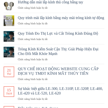
Hướng dẫn mài lắp kính thủ công bằng tay
ở
Chức năng bình luận bị tắt
Hướng
dẫn
Quy trình mài lắp kính bằng máy mài tròng kính tự động
mài
ở
Chức năng bình luận bị tắt
lắp
Quy
kính
trình
thủ
Quy Trình Đo Thị Lực và Cắt Tròng Kính Đúng Độ
mài
công
ở
Chức năng bình luận bị tắt
lắp
bằng
Quy
kính
tay
Trình
bằng
Tròng Kính Kiểm Soát Cận Thị: Giải Pháp Hiện Đại
Đo
máy
Cho Đôi Mắt Khỏe Mạnh
Thị
mài
ở
Chức năng bình luận bị tắt
Lực
tròng
Tròng
và
kính
Kính
Cắt
QUY CHẾ HOẠT ĐỘNG WEBSITE CUNG CẤP
tự
21
Kiểm
Tròng
động
DỊCH VỤ TMĐT KÍNH MẮT THỦY TIÊN
Th2
Soát
Kính
ở
Chức năng bình luận bị tắt
Cận
Đúng
QUY
Thị:
Độ
CHẾ
Giải
Sự khác biệt giữa LE-300, LE-310P, LE-320P, LE-400,
15
HOẠT
Pháp
LE-420 và LE-520, LE-620
Th10
ĐỘNG WEBSITE
Hiện
ở
Chức năng bình luận bị tắt
CUNG
Đại
Sự
CẤP
Cho
khác
DỊCH