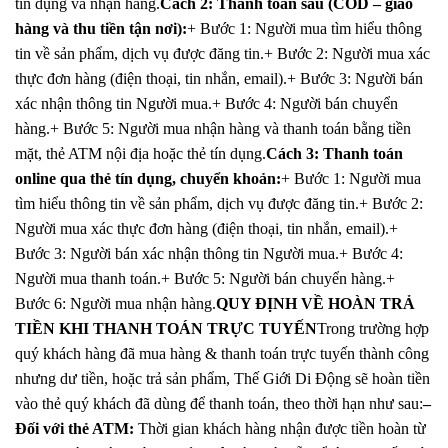
tín dụng và nhận hàng.
Cách 2: Thanh toán sau (COD – giao
hàng và thu tiền tận nơi):
+ Bước 1: Người mua tìm hiểu thông
tin về sản phẩm, dịch vụ được đăng tin.+ Bước 2: Người mua xác
thực đơn hàng (điện thoại, tin nhắn, email).+ Bước 3: Người bán
xác nhận thông tin Người mua.+ Bước 4: Người bán chuyển
hàng.+ Bước 5: Người mua nhận hàng và thanh toán bằng tiền
mặt, thẻ ATM nội địa hoặc thẻ tín dụng.
Cách 3: Thanh toán
online qua thẻ tín dụng, chuyển khoản:
+ Bước 1: Người mua
tìm hiểu thông tin về sản phẩm, dịch vụ được đăng tin.+ Bước 2:
Người mua xác thực đơn hàng (điện thoại, tin nhắn, email).+
Bước 3: Người bán xác nhận thông tin Người mua.+ Bước 4:
Người mua thanh toán.+ Bước 5: Người bán chuyển hàng.+
Bước 6: Người mua nhận hàng.
QUY ĐỊNH VỀ HOÀN TRẢ
TIỀN KHI THANH TOÁN TRỰC TUYẾN
Trong trường hợp
quý khách hàng đã mua hàng & thanh toán trực tuyến thành công
nhưng dư tiền, hoặc trả sản phẩm, Thế Giới Di Động sẽ hoàn tiền
vào thẻ quý khách đã dùng để thanh toán, theo thời hạn như sau:
–
Đối với thẻ ATM:
Thời gian khách hàng nhận được tiền hoàn từ