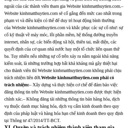
ngoài của các thành viên tham gia Website kinhmatthuytien.com.–
Website kinhmatthuytien.com sẽ cố gắng đến mức cao nhất trong
phạm vi và điều kiện có thể để duy trì hoạt động bình thường
của Website kinhmatthuytien.com và khắc phục các sự cố như: sự
cố kỹ thuật về máy móc, lỗi phần mềm, hệ thống đường truyền
internet, nhân sự, các biến động xã hội, thiên tai, mất điện, các
quyết định của cơ quan nhà nước hay một tổ chức liên quan thứ
ba. Tuy nhiên nếu những sự cố trên xảy ra nằm ngoài khả năng
kiểm soát, là những trường hợp bất khả kháng mà gây thiệt hại
cho thành viên thì Website kinhmatthuytien.com không phải chịu
trách nhiệm liên đới.
Website kinhmatthuytien.com phải có
trách nhiệm:
– Xây dựng và thực hiện cơ chế để đảm bảo việc
đăng thông tin trên Website kinhmatthuytien.com được thực hiện
chính xác.– Không đăng tải những thông tin bán hàng hóa, dịch
vụ thuộc danh mục hàng hóa, dịch vụ cấm kinh doanh theo quy
định của pháp luật và hàng hóa hạn chế kinh doanh theo quy định
tại Thông tư 47/2014/TT-BCT.
XI. Quyền và trách nhiệm thành viên tham gia