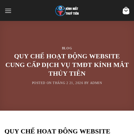
Skip
to
content
BLOG
QUY CHẾ HOẠT ĐỘNG WEBSITE
CUNG CẤP DỊCH VỤ TMĐT KÍNH MẮT
THỦY TIÊN
POSTED ON
THÁNG 2 21, 2026
BY
ADMIN
QUY CHẾ HOẠT ĐỘNG WEBSITE