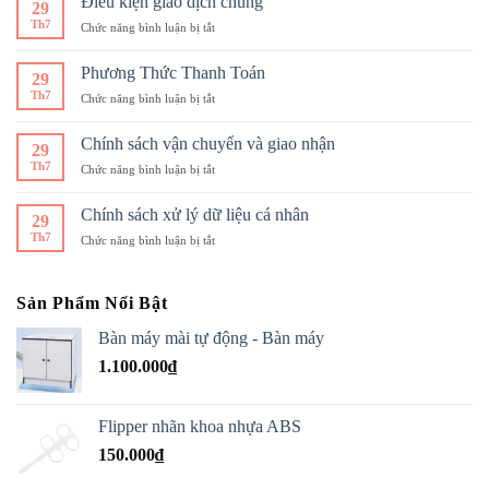
Điều kiện giao dịch chung
Đôi
29
biệt
VỤ
Mắt
Th7
ở
Chức năng bình luận bị tắt
giữa
TMĐT
Khỏe
Điều
LE-
KÍNH
Mạnh
kiện
300,
Phương Thức Thanh Toán
MẮT
29
giao
LE-
THỦY
Th7
ở
Chức năng bình luận bị tắt
dịch
310P,
TIÊN
Phương
chung
LE-
Thức
Chính sách vận chuyển và giao nhận
320P,
29
Thanh
LE-
Th7
ở
Chức năng bình luận bị tắt
Toán
400,
Chính
LE-
sách
Chính sách xử lý dữ liệu cá nhân
420
29
vận
và
Th7
ở
Chức năng bình luận bị tắt
chuyển
LE-
Chính
và
520,
sách
giao
LE-
xử
nhận
Sản Phẩm Nổi Bật
620
lý
dữ
Bàn máy mài tự động - Bàn máy
liệu
1.100.000
₫
cá
nhân
Flipper nhãn khoa nhựa ABS
150.000
₫