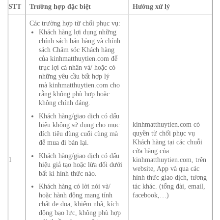
STT
Trường hợp đặc biệt
Hướng xử lý
Các trường hợp từ chối phục vụ:
Khách hàng lợi dụng những
chính sách bán hàng và chính
sách Chăm sóc Khách hàng
của kinhmatthuytien.com để
trục lợi cá nhân và/ hoặc có
những yêu cầu bất hợp lý
mà kinhmatthuytien.com cho
rằng không phù hợp hoặc
không chính đáng.
Khách hàng/giao dịch có dấu
kinhmatthuytien.com có
hiệu không sử dụng cho mục
quyền từ chối phục vụ
đích tiêu dùng cuối cùng mà
Khách hàng tại các chuỗi
để mua đi bán lại.
cửa hàng của
Khách hàng/giao dịch có dấu
1
kinhmatthuytien.com, trên
hiệu giả tạo hoặc lừa dối dưới
website, App và qua các
bất kì hình thức nào.
hình thức giao dịch, tương
Khách hàng có lời nói và/
tác khác. (tổng đài, email,
hoặc hành động mang tính
facebook,…)
chất đe dọa, khiếm nhã, kích
động bạo lực, không phù hợp