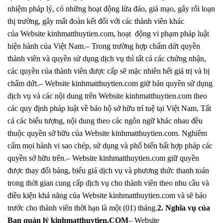
nhiệm pháp lý, có những hoạt động lừa đảo, giả mạo, gây rối loạn
thị trường, gây mất đoàn kết đối với các thành viên khác
của Website kinhmatthuytien.com, hoạt động vi phạm pháp luật
hiện hành của Việt Nam.– Trong trường hợp chấm dứt quyền
thành viên và quyền sử dụng dịch vụ thì tất cả các chứng nhận,
các quyền của thành viên được cấp sẽ mặc nhiên hết giá trị và bị
chấm dứt.– Website kinhmatthuytien.com giữ bản quyền sử dụng
dịch vụ và các nội dung trên Website kinhmatthuytien.com theo
các quy định pháp luật về bảo hộ sở hữu trí tuệ tại Việt Nam. Tất
cả các biểu tượng, nội dung theo các ngôn ngữ khác nhau đều
thuộc quyền sở hữu của Website kinhmatthuytien.com. Nghiêm
cấm mọi hành vi sao chép, sử dụng và phổ biến bất hợp pháp các
quyền sở hữu trên.– Website kinhmatthuytien.com giữ quyền
được thay đổi bảng, biểu giá dịch vụ và phương thức thanh toán
trong thời gian cung cấp dịch vụ cho thành viên theo nhu cầu và
điều kiện khả năng của Website kinhmatthuytien.com và sẽ báo
trước cho thành viên thời hạn là một (01) tháng.
2. Nghĩa vụ của
Ban quản lý kinhmatthuytien.COM
– Website