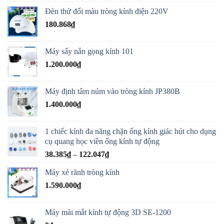
Đèn thử đổi màu tròng kính điện 220V
180.868
₫
Máy sấy nắn gọng kính 101
1.200.000
₫
Máy định tâm núm vào tròng kính JP380B
1.400.000
₫
1 chiếc kính đa năng chặn ống kính giác hút cho dụng
cụ quang học viền ống kính tự động
Khoảng
38.385
₫
–
122.047
₫
giá:
Máy xẻ rãnh tròng kính
từ
1.590.000
₫
38.385₫
đến
122.047₫
Máy mài mắt kính tự động 3D SE-1200