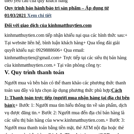
theo yêu cầu của quý khách hàng
Quy trình bảo hành/bảo trì sản phẩm – Áp dụng từ
01/03/2021
Xem chi tiết
Đối với giao dịch của kinhmatthuytien.com
kinhmatthuytien.com tiếp nhận khiếu nại qua các hình thức sau:+
Tại website liên hệ, bình luận khách hàng+ Qua tổng đài giải
quyết khiếu nại: 0929888606+ Qua email:
kinhmatthuytien@gmail.com+ Trực tiếp tại các siêu thị bán hàng
của kinhmatthuytien.com.+ Tại văn phòng công ty:
V. Quy trình thanh toán
Người mua và bên bán có thể tham khảo các phương thức thanh
toán sau đây và lựa chọn áp dụng phương thức phù hợp:
Cách
1: Thanh toán trực tiếp (người mua nhận hàng tại địa chỉ bên
bán):
+ Bước 1: Người mua tìm hiểu thông tin về sản phẩm, dịch
vụ được đăng tin.+ Bước 2: Người mua đến địa chỉ bán hàng là
các siêu thị bán hàng của www.kinhmatthuytien.com.+ Bước 3:
Người mua thanh toán bằng tiền mặt, thẻ ATM nội địa hoặc thẻ