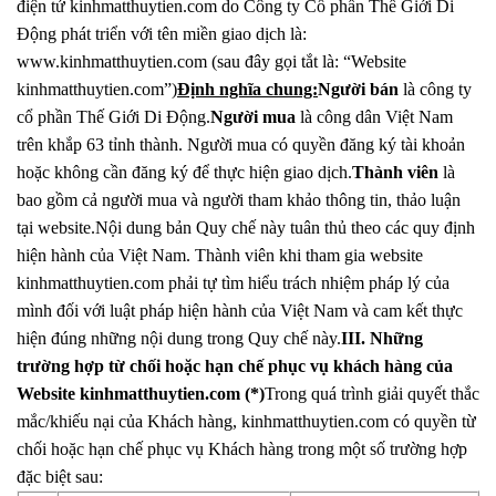
điện tử kinhmatthuytien.com do Công ty Cổ phần Thế Giới Di
Động phát triển với tên miền giao dịch là:
www.kinhmatthuytien.com (sau đây gọi tắt là: “Website
kinhmatthuytien.com”)
Định nghĩa chung:
Người bán
là công ty
cổ phần Thế Giới Di Động.
Người mua
là công dân Việt Nam
trên khắp 63 tỉnh thành. Người mua có quyền đăng ký tài khoản
hoặc không cần đăng ký để thực hiện giao dịch.
Thành viên
là
bao gồm cả người mua và người tham khảo thông tin, thảo luận
tại website.Nội dung bản Quy chế này tuân thủ theo các quy định
hiện hành của Việt Nam. Thành viên khi tham gia website
kinhmatthuytien.com phải tự tìm hiểu trách nhiệm pháp lý của
mình đối với luật pháp hiện hành của Việt Nam và cam kết thực
hiện đúng những nội dung trong Quy chế này.
III. Những
trường hợp từ chối hoặc hạn chế phục vụ khách hàng của
Website kinhmatthuytien.com
(*)
Trong quá trình giải quyết thắc
mắc/khiếu nại của Khách hàng, kinhmatthuytien.com có quyền từ
chối hoặc hạn chế phục vụ Khách hàng trong một số trường hợp
đặc biệt sau: