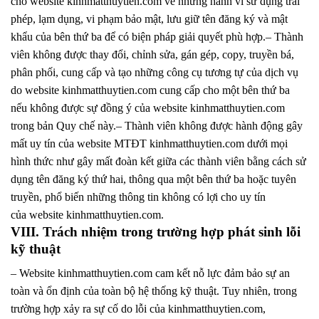
cho website kinhmatthuytien.com về những hành vi sử dụng trái
phép, lạm dụng, vi phạm bảo mật, lưu giữ tên đăng ký và mật
khẩu của bên thứ ba để có biện pháp giải quyết phù hợp.– Thành
viên không được thay đổi, chỉnh sửa, gán gép, copy, truyền bá,
phân phối, cung cấp và tạo những công cụ tương tự của dịch vụ
do website kinhmatthuytien.com cung cấp cho một bên thứ ba
nếu không được sự đồng ý của website kinhmatthuytien.com
trong bản Quy chế này.– Thành viên không được hành động gây
mất uy tín của website MTĐT kinhmatthuytien.com dưới mọi
hình thức như gây mất đoàn kết giữa các thành viên bằng cách sử
dụng tên đăng ký thứ hai, thông qua một bên thứ ba hoặc tuyên
truyền, phổ biến những thông tin không có lợi cho uy tín
của website kinhmatthuytien.com.
VIII. Trách nhiệm trong trường hợp phát sinh lỗi
kỹ thuật
– Website kinhmatthuytien.com cam kết nỗ lực đảm bảo sự an
toàn và ổn định của toàn bộ hệ thống kỹ thuật. Tuy nhiên, trong
trường hợp xảy ra sự cố do lỗi của kinhmatthuytien.com,