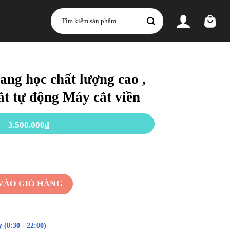
Tìm
kiếm:
uang học chất lượng cao ,
t tự động Máy cắt viền
3.500.000
₫
ượng cao , Máy cắt kính mắt tự động Máy cắt viền số lượng
VÀO GIỎ HÀNG
 (8:30 - 22:00)