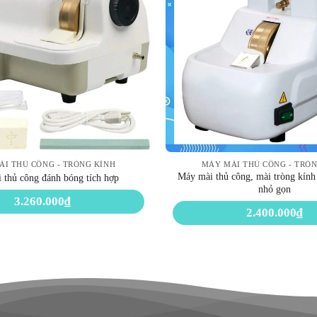
I THỦ CÔNG - TRÒNG KÍNH
MÁY MÀI THỦ CÔNG - TRÒ
Máy mài thủ công, mài tròng kính 
 thủ công đánh bóng tích hợp
nhỏ gọn
3.260.000
₫
2.400.000
₫