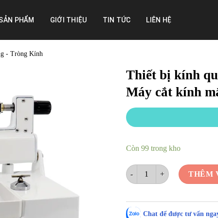
SẢN PHẨM
GIỚI THIỆU
TIN TỨC
LIÊN HỆ
g - Tròng Kính
Thiết bị kính q
Máy cắt kính mắ
Còn 99 trong kho
Thiết bị kính quang học chất l
THÊM 
Chat để được tư vấn ngay