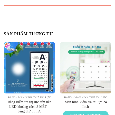
SẢN PHẨM TƯƠNG TỰ
BẢNG - MÀN HÌNH THỬ THỊ LỰC
BẢNG - MÀN HÌNH THỬ THỊ LỰC
Bảng kiểm tra thị lực tấm nền
Màn hình kiểm tra thị lực 24
LED khoảng cách 3 MÉT –
Inch
bảng thử thị lực
Khoảng