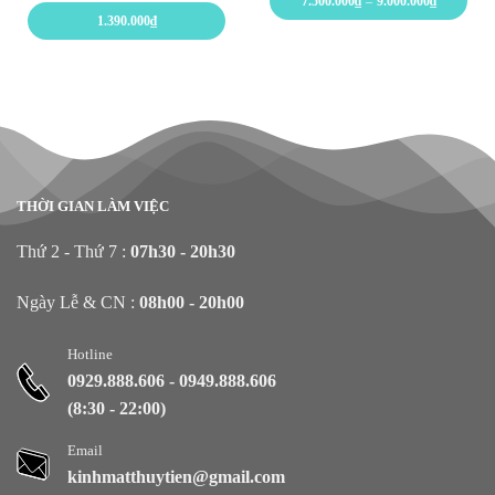
7.500.000
₫
–
9.000.000
₫
giá:
1.390.000
₫
từ
7.500.000₫
đến
9.000.000₫
THỜI GIAN LÀM VIỆC
Thứ 2 - Thứ 7 :
07h30 - 20h30
Ngày Lễ & CN :
08h00 - 20h00
Hotline
0929.888.606
-
0949.888.606
(8:30 - 22:00)
Email
kinhmatthuytien@gmail.com