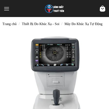
Skip
to
content
/
/
Trang chủ
Thiết Bị Đo Khúc Xạ - Soi
Máy Đo Khúc Xạ Tự Động