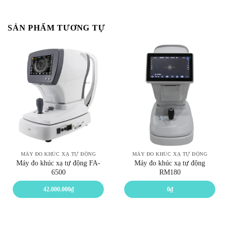
SẢN PHẨM TƯƠNG TỰ
MÁY ĐO KHÚC XẠ TỰ ĐỘNG
MÁY ĐO KHÚC XẠ TỰ ĐỘNG
Máy đo khúc xạ tự động FA-
Máy đo khúc xạ tự động
6500
RM180
42.000.000
₫
0
₫