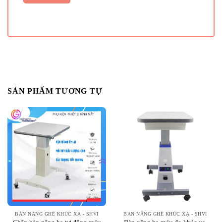
SẢN PHẨM TƯƠNG TỰ
BÀN NÂNG GHẾ KHÚC XẠ - SHVI
BÀN NÂNG GHẾ KHÚC XẠ - SHVI