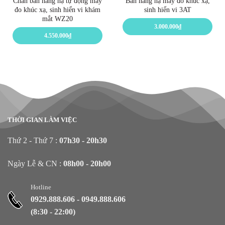
Chân bàn nâng hạ tự động máy
Bàn nâng hạ máy đo khúc xạ,
đo khúc xạ, sinh hiển vi khám
sinh hiển vi 3AT
mắt WZ20
3.000.000
₫
4.550.000
₫
THỜI GIAN LÀM VIỆC
Thứ 2 - Thứ 7 :
07h30 - 20h30
Ngày Lễ & CN :
08h00 - 20h00
Hotline
0929.888.606
-
0949.888.606
(8:30 - 22:00)