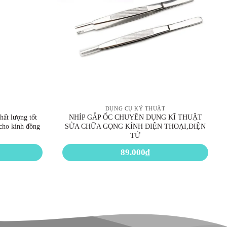
DỤNG CỤ KỸ THUẬT
hất lượng tốt
NHÍP GẮP ỐC CHUYÊN DỤNG KĨ THUẬT
 cho kính đồng
SỬA CHỮA GỌNG KÍNH ĐIỆN THOẠI,ĐIỆN
TỬ
89.000
₫