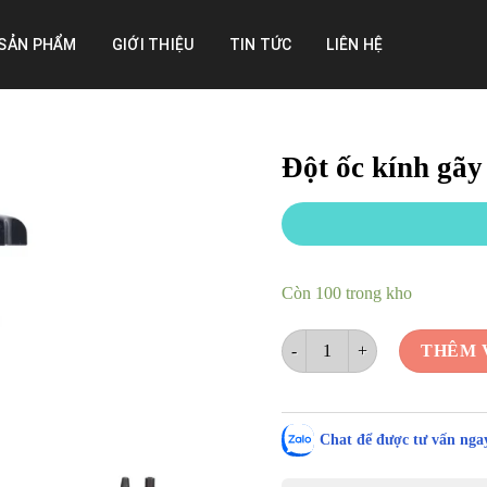
SẢN PHẨM
GIỚI THIỆU
TIN TỨC
LIÊN HỆ
Đột ốc kính gãy
Còn 100 trong kho
Đột ốc kính gãy chân ốc phiên
THÊM 
Chat để được tư vấn ngay