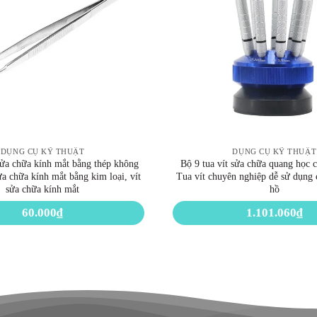
DỤNG CỤ KỸ THUẬT
DỤNG CỤ KỸ THUẬT
ửa chữa kính mắt bằng thép không
Bộ 9 tua vít sửa chữa quang học c
ửa chữa kính mắt bằng kim loại, vít
Tua vít chuyên nghiệp dễ sử dụng
sửa chữa kính mắt
hồ
60.000
₫
1.101.060
₫