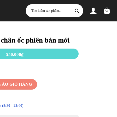
Tìm
kiếm:
 chân ốc phiên bản mới
550.000
₫
 bản mới số lượng
VÀO GIỎ HÀNG
 (8:30 - 22:00)