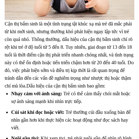
Cận thị bẩm sinh là một tình trạng tật khúc xạ mà trẻ đã mắc phải
từ khi mới sinh, nhưng thường khó phát hiện ngay lập tức vì trẻ
còn quá nhỏ. Thông thường, dấu hiệu của cận thị bẩm sinh chỉ rõ
rệt khi trẻ ở độ tuổi từ 5 đến 8. Tuy nhiên, giai đoạn từ 13 đến 18
tuổi là thời điểm cận thị phát triển nhanh chóng nhất, và tình trạng
này có thể ổn định hoặc tiến triển chậm hơn từ 20 đến 40 tuổi. Do
đó, việc phát hiện sớm và điều trị kịp thời là rất quan trọng để
tránh dẫn đến các vấn đề nghiêm trọng như nhược thị hoặc thậm
chí mù lòa.Dấu hiệu của cận thị bẩm sinh bao gồm:
Nhạy cảm với ánh sáng:
Trẻ có thể cảm thấy chói mắt hoặc
sợ ánh sáng mạnh khi nhìn trực tiếp.
Cúi sát khi đọc hoặc viết:
Trẻ thường cúi đầu xuống bàn để
nhìn gần hơn khi thực hiện các hoạt động như đọc sách hay
viết.
Ngồi gần tivi:
Khi xem tivi, trẻ phải ngồi gần để nhìn rõ hình