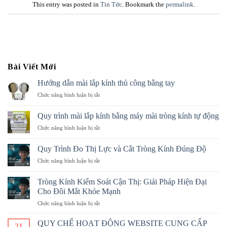
This entry was posted in
Tin Tức
. Bookmark the
permalink
.
Bài Viết Mới
Hướng dẫn mài lắp kính thủ công bằng tay
ở
Chức năng bình luận bị tắt
Hướng
dẫn
Quy trình mài lắp kính bằng máy mài tròng kính tự động
mài
ở
Chức năng bình luận bị tắt
lắp
Quy
kính
trình
thủ
Quy Trình Đo Thị Lực và Cắt Tròng Kính Đúng Độ
mài
công
ở
Chức năng bình luận bị tắt
lắp
bằng
Quy
kính
tay
Trình
bằng
Tròng Kính Kiểm Soát Cận Thị: Giải Pháp Hiện Đại
Đo
máy
Cho Đôi Mắt Khỏe Mạnh
Thị
mài
ở
Chức năng bình luận bị tắt
Lực
tròng
Tròng
và
kính
Kính
Cắt
QUY CHẾ HOẠT ĐỘNG WEBSITE CUNG CẤP
tự
21