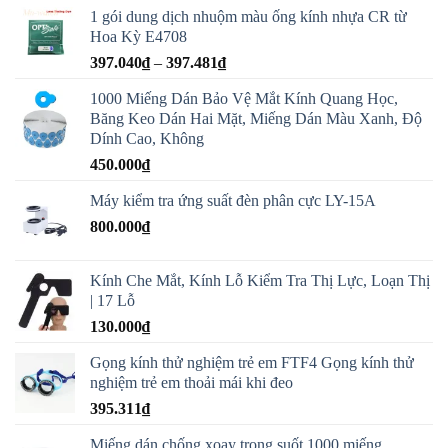
dữ
1 gói dung dịch nhuộm màu ống kính nhựa CR từ
liệu
Hoa Kỳ E4708
cá
Khoảng
397.040
₫
–
397.481
₫
nhân
giá:
1000 Miếng Dán Bảo Vệ Mắt Kính Quang Học,
từ
Băng Keo Dán Hai Mặt, Miếng Dán Màu Xanh, Độ
397.040₫
Dính Cao, Không
đến
450.000
₫
397.481₫
Máy kiểm tra ứng suất đèn phân cực LY-15A
800.000
₫
Kính Che Mắt, Kính Lỗ Kiểm Tra Thị Lực, Loạn Thị
| 17 Lỗ
130.000
₫
Gọng kính thử nghiệm trẻ em FTF4 Gọng kính thử
nghiệm trẻ em thoải mái khi đeo
395.311
₫
Miếng dán chống xoay trong suốt 1000 miếng