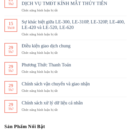
Kiểm
Tròng
động
DỊCH VỤ TMĐT KÍNH MẮT THỦY TIÊN
Th2
Soát
Kính
ở
Chức năng bình luận bị tắt
Cận
Đúng
QUY
Thị:
Độ
CHẾ
Giải
Sự khác biệt giữa LE-300, LE-310P, LE-320P, LE-400,
15
HOẠT
Pháp
LE-420 và LE-520, LE-620
Th10
ĐỘNG WEBSITE
Hiện
ở
Chức năng bình luận bị tắt
CUNG
Đại
Sự
CẤP
Cho
khác
DỊCH
Điều kiện giao dịch chung
Đôi
29
biệt
VỤ
Mắt
Th7
ở
Chức năng bình luận bị tắt
giữa
TMĐT
Khỏe
Điều
LE-
KÍNH
Mạnh
kiện
300,
Phương Thức Thanh Toán
MẮT
29
giao
LE-
THỦY
Th7
ở
Chức năng bình luận bị tắt
dịch
310P,
TIÊN
Phương
chung
LE-
Thức
Chính sách vận chuyển và giao nhận
320P,
29
Thanh
LE-
Th7
ở
Chức năng bình luận bị tắt
Toán
400,
Chính
LE-
sách
Chính sách xử lý dữ liệu cá nhân
420
29
vận
và
Th7
ở
Chức năng bình luận bị tắt
chuyển
LE-
Chính
và
520,
sách
giao
LE-
xử
nhận
Sản Phẩm Nổi Bật
620
lý