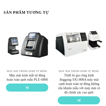
SẢN PHẨM TƯƠNG TỰ
MÁY MÀI TRÒNG KÍNH TỰ ĐỘNG
MÁY MÀI TRÒNG KÍNH TỰ ĐỘNG
Máy mài kính mắt tự động
Thiết bị gia công kính
hoàn toàn quét mẫu PLE-6800
Jinggong SJG-800A máy mài
cạnh hoàn toàn tự động không
0
₫
cần khuôn mẫu với máy mài có
độ chính xác cao quét
0
₫